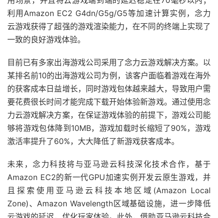
用场景，并且将云游戏端到端的延迟稳定在70毫秒以内；
利用Amazon EC2 G4dn/G5g/G5等加速计算实例，念力
云游戏获得了超强的游戏渲染能力，在不同的终端上实现了
一致的良好游戏体验。
目前已有多家出海游戏公司采用了念力云游戏解决方案。以
某排名前10的出海游戏公司为例，该客户面临着游戏在海外
的获客成本日益增长，同时游戏包体越来越大，导致用户需
要花费很长时间才能完成下载开始体验新游戏。通过使用念
力云游戏解决方案，在保证游戏体验的前提下，游戏公司能
够将游戏包体降到10MB，游戏加载时长缩短了90%，游戏
激活率提升了60%，大大降低了新游戏获客成本。
未来，念力科技将与亚马逊云科技深化技术合作，基于
Amazon EC2的新一代GPU加速实例开发云原生游戏，并
且探索使用亚马逊云科技本地区域(Amazon Local
Zone)、Amazon Wavelength区域基础设施，进一步降低
云游戏的延迟，优化玩家体验。此外，借助亚马逊云科技合