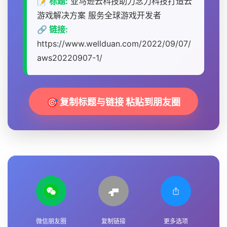
📝 标题:
亚马逊云科技助力念力科技打造云
游戏解决方案 服务全球游戏开发者
🔗 链接:
https://www.wellduan.com/2022/09/07/
aws20220907-1/
🎯 复制标题与链接 粘贴到朋友圈
微信朋友圈
复制链接
更多选项