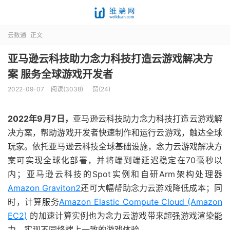
云数通
正文
亚马逊云科技助力念力科技打造云游戏解决方
案 服务全球游戏开发者
2022-09-07
阅读(3038)
赞(
24
)
2022年9月7日，
亚马逊云科技助力念力科技打造云游戏解
决方案，帮助游戏开发者快速制作和运行云游戏，触达全球
玩家。依托亚马逊云科技全球基础设施，念力云游戏解决方
案可实现全球化部署，并将端到端延迟稳定在70毫秒以
内；亚马逊云科技的Spot实例和自研Arm架构处理器
Amazon Graviton2
还可大幅帮助念力云游戏降低成本；同
时，计算服务
Amazon Elastic Compute Cloud (Amazon
EC2)
的加速计算实例也为念力云游戏带来超强游戏渲染能
力，实现不同终端上一致的游戏体验。