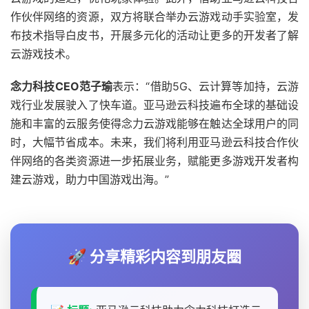
作伙伴网络的资源，双方将联合举办云游戏动手实验室，发
布技术指导白皮书，开展多元化的活动让更多的开发者了解
云游戏技术。
念力科技
CEO
范子瑜
表示：“借助5G、云计算等加持，云游
戏行业发展驶入了快车道。亚马逊云科技遍布全球的基础设
施和丰富的云服务使得念力云游戏能够在触达全球用户的同
时，大幅节省成本。未来，我们将利用亚马逊云科技合作伙
伴网络的各类资源进一步拓展业务，赋能更多游戏开发者构
建云游戏，助力中国游戏出海。”
🚀 分享精彩内容到朋友圈