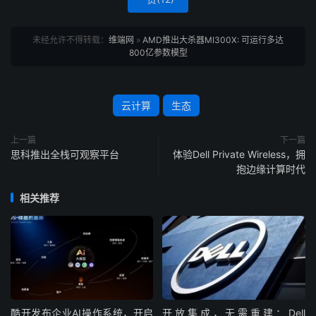
未经允许不得转载：
维端网
»
AMD推出大杀器MI300X: 可运行多达
800亿参数模型
云计算
生态
上一篇
下一篇
思科推出全栈可观察平台
体验Dell Private Wireless，拥
抱边缘计算时代
相关推荐
酷开发布企业AI操作系统，开启
开放集成，无需重建：Dell