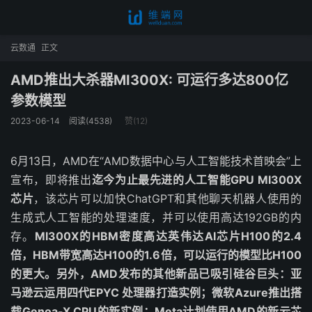
云数通
正文
AMD推出大杀器MI300X: 可运行多达800亿
参数模型
2023-06-14
阅读(4538)
赞(
12
)
6月13日，AMD在“AMD数据中心与人工智能技术首映会”上
宣布，即将推出
迄今为止最先进的人工智能GPU MI300X
芯片
，该芯片可以加快ChatGPT和其他聊天机器人使用的
生成式人工智能的处理速度，并可以使用高达192GB的内
存。
MI300X的HBM密度高达英伟达AI芯片H100的2.4
倍，HBM带宽高达H100的1.6倍，可以运行的模型比H100
的更大。另外，AMD发布的其他新品已吸引硅谷巨头：亚
马逊云运用四代EPYC 处理器打造实例；微软Azure推出搭
载Genoa-X CPU的新实例；Meta计划使用AMD的新云芯