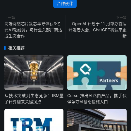
合作伙伴
上一篇
下一篇
高端网络芯片篆芯半导体获3亿
OpenAI 计划于 11 月举办首届
元A1轮融资，与行业头部厂商达
开发者大会：ChatGPT将迎来更
成生态合作
新
相关推荐
从技术突破到生态竞争：IBM量
Cursor推出AI路由产品，携手伙
子计算迎来关键拐点
伴争夺AI基础设施入口