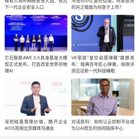
微软入局AI网络安全大战：抢占
冲击500亿美元估值，阿里投资
下一代企业安全入口
的月之暗面为何急于上市？
它石智航AWE 3.5具身基座大模
V6家居“星空自感弹簧”震撼发
型正式发布，打造改变世界的物
布：瑞典百年匠心弹簧，极限评
理AI
测见证新一代科技睡眠
深挖硅基管理价值，酷开企业
对话思科：如何让云控制平台成
AIOS亮相北京媒体沟通会
为以AI而生的协同指挥中心