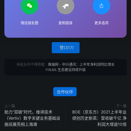
微信朋友圈
复制链接
更多选项
赞(
317
)
未经允许不得转载：
维端网
»
中兴通讯：上半年净利润同比增长
119.6% 生态建设持续升级
合作伙伴
上一篇
下一篇
助力“双碳”时代，维谛技术
BOE（京东方）2021上半年业
（Vertiv）数字关键业务基础设
绩创历史新高：营收破千亿 净
施巡展亮相上海滩
利润大增逾10倍