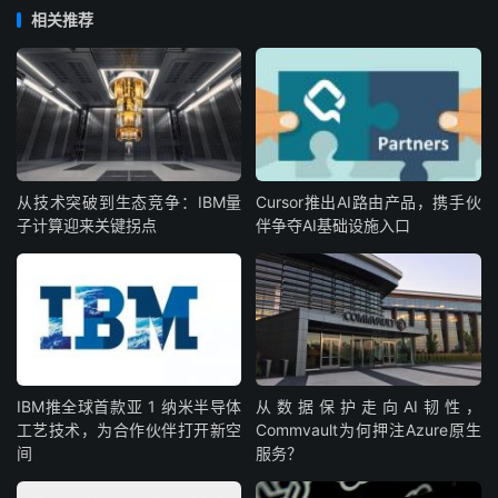
相关推荐
从技术突破到生态竞争：IBM量
Cursor推出AI路由产品，携手伙
子计算迎来关键拐点
伴争夺AI基础设施入口
IBM‌推全球首款‌亚 1 纳米半导体
从数据保护走向AI韧性，
工艺技术，为合作伙伴打开新空
Commvault为何押注Azure原生
间
服务？