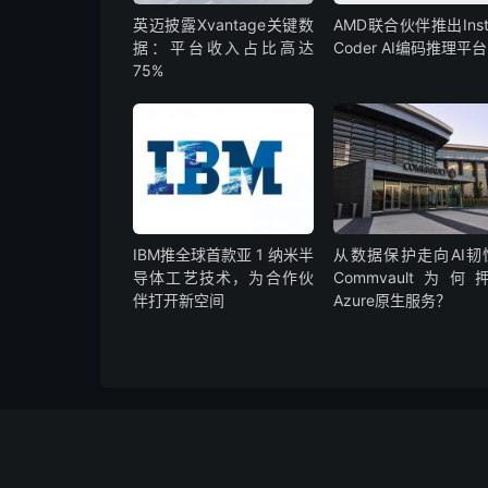
英迈披露Xvantage关键数
AMD联合伙伴推出Insti
据：平台收入占比高达
Coder AI编码推理平台
75%
IBM‌推全球首款‌亚 1 纳米半
从数据保护走向AI韧
导体工艺技术，为合作伙
Commvault为何
伴打开新空间
Azure原生服务？