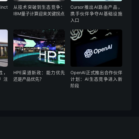
nct
从技术突破到生态竞争：
Cursor推出AI路由产品，
IBM量子计算迎来关键拐点
携手伙伴争夺AI基础设施
入口
性，
HPE渠道新政：能力优先
OpenAI正式推出合作伙伴
押注
还是产品优先？
计划：AI生态竞争进入新
阶段