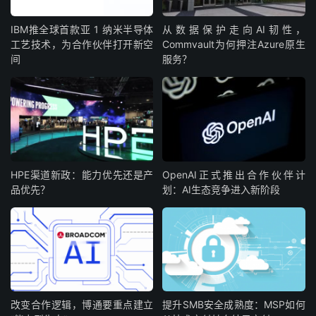
IBM‌推全球首款‌亚 1 纳米半导体
从数据保护走向AI韧性，
工艺技术，为合作伙伴打开新空
Commvault为何押注Azure原生
间
服务？
HPE渠道新政：能力优先还是产
OpenAI正式推出合作伙伴计
品优先？
划：AI生态竞争进入新阶段
改变合作逻辑，博通要重点建立
提升SMB安全成熟度：MSP如何