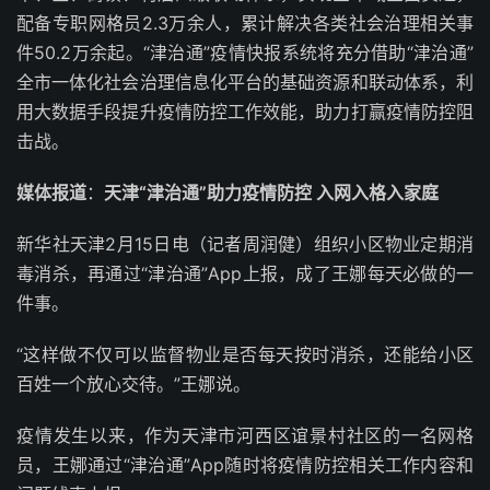
配备专职网格员2.3万余人，累计解决各类社会治理相关事
件50.2万余起。“津治通”疫情快报系统将充分借助“津治通”
全市一体化社会治理信息化平台的基础资源和联动体系，利
用大数据手段提升疫情防控工作效能，助力打赢疫情防控阻
击战。
媒体报道
：
天津“津治通”助力疫情防控 入网入格入家庭
新华社天津2月15日电（记者周润健）组织小区物业定期消
毒消杀，再通过“津治通”App上报，成了王娜每天必做的一
件事。
“这样做不仅可以监督物业是否每天按时消杀，还能给小区
百姓一个放心交待。”王娜说。
疫情发生以来，作为天津市河西区谊景村社区的一名网格
员，王娜通过“津治通”App随时将疫情防控相关工作内容和