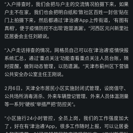
“入户排查时，我们会把与户主的交流情况拍摄下来，如果
户主不在家，我们也会把明白纸和‘致社区百姓一封信’贴在
门上拍摄下来，然后都通过‘津治通’App上传街道，‘有图有
真相’，便于疫情防控不出现‘跑冒滴漏’。”河西区元兴新里社
区居委会主任刘颖说。
“入户走访排查的情况，网格员自己可以在‘津治通’疫情快报
系统汇总，通过‘重点关注’功能查看重点关注人员台账，随
时提醒，做到动态管理，以防遗漏。”天津市蓟州区下营镇
公共安全办公室主任王刚说。
2月6日，天津全市居民小区实施封闭式管理，设岗值守、
公共场所消毒消杀、外来车辆登记管理、外来人员体温测量
等一系列“硬核”举措严把“防控关”。
“小区施行24小时管控，全员上岗，我们的工作强度加大
了，好在有‘津治通’App，很多工作随时上报，可以让居委