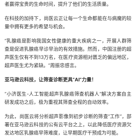
者赢得宝贵的生命时间，提升了他们的生活质量。
在科技的加持下，尚医云正让每一个生命都能在与病魔的较
量中拥有更多的希望与机会。
“乳腺癌是影响我国女性健康的重大疾病之一，开展人群筛
查是促进乳腺癌早诊早治的有效措施。然而，中国注册的超
声医生仅有不到13万名，在医疗资源相对匮乏的偏远地区，
超声医生尤为紧缺。”周振忠感言。
亚马逊云科技，让筛查诊断更具“AI”力量！
“小济医生-人工智能超声乳腺癌筛查机器人”解决方案自主
研发成功之后，极为重视其筛查全程的自动效率。
为此，尚医云将分析超声影像到初步诊断的筛查“工作”，部
署在亚马逊云科技的公有云平台之上，以此降低医疗资源欠
发达地区乳腺癌早筛难度，让早期医疗干预成为可能。