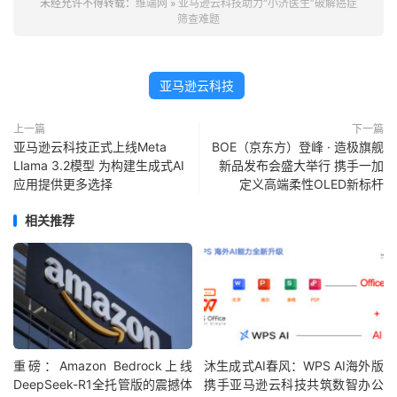
未经允许不得转载：
维端网
»
亚马逊云科技助力“小济医生”破解癌症
筛查难题
亚马逊云科技
上一篇
下一篇
亚马逊云科技正式上线Meta
BOE（京东方）登峰 · 造极旗舰
Llama 3.2模型 为构建生成式AI
新品发布会盛大举行 携手一加
应用提供更多选择
定义高端柔性OLED新标杆
相关推荐
重磅：Amazon Bedrock上线
沐生成式AI春风：WPS AI海外版
DeepSeek-R1全托管版的震撼体
携手亚马逊云科技共筑数智办公