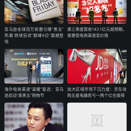
亚马逊全球百万钜惠引爆“黑五”
第三季度营收142.1亿元超预期，
热潮 跨境狂欢“巅峰6日”震撼登
普惠型电商渠道显价值
场
海外电商渠道“温暖”首选：亚马
加大区域市场下沉力度：京东收
逊启动“真黑五”购物节
购五星电器若亏一两个亿也值得