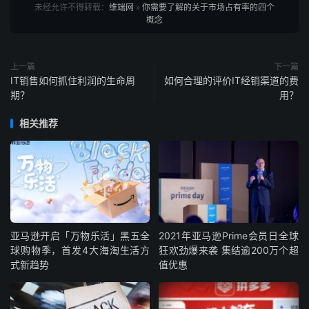
未经允许不得转载：
维端网
»
你需要了解的关于市场占有率的四个
概念
上一篇
下一篇
IT销售如何抓住利润的生命周
如何合理的评价IT经销渠道的费
期？
用？
相关推荐
亚马逊开启「万物乐活」黑五全
2021年亚马逊Prime会员日全球
球购物季，首发4大海淘生活方
狂欢劲爆来袭 集结逾200万个超
式新趋势
值优惠