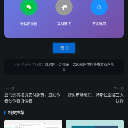
微信朋友圈
复制链接
更多选项
赞(
0
)
未经允许不得转载：
维端网
»
刘强东：O2O和跨境购将爆发京东能
量
上一篇
下一篇
亚马逊将按页支付酬劳，鼓励作
避免市场惩罚：特斯拉面临三大
者创作吸引读者
抉择
相关推荐