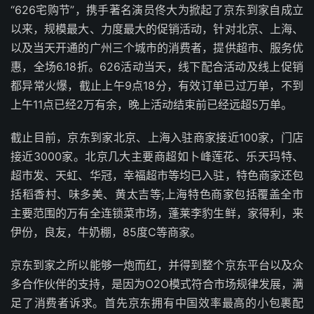
“626宅购节”，携手著名演员佟大为掀起了京东到家自成立
以来，规模最大、力度最大的促销活动，针对北京、上海、
以及当天开通的广州三个城市的消费者，提供超市、服务优
惠，全场6.18折。626活动当天，线下配合活动及线上促销
都异常火爆，截止上午9点18分，有效订单已过万单，不到
上午11点已经2万有余，晚上活动结束前已经远超5万单。
截止目前，京东到家北京、上海入驻商家接近100家，门店
接近3000家。北京几大主要商超如卜峰莲花、乐天玛特、
超市发、天虹、华冠，幸福超市等均已入驻，特色商家还包
括稻香村、味多美、黄太吉等;上海特色商家包括覆盖全市
主要范围的万有全连锁菜市场，蓬莱李豹生鲜，家得利，来
伊份，良友，牛奶棚，85度C等商家。
京东到家之所以能够一炮而红，并得到整个京东平台以及众
多合作伙伴的支持，是因为O2O模式符合市场规律发展，满
足了消费者诉求。首先京东拥有中国效率最高的小包裹配