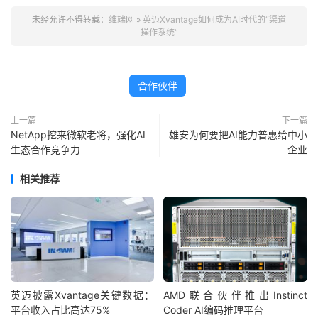
未经允许不得转载：
维端网
»
英迈Xvantage如何成为AI时代的“渠道
操作系统”
合作伙伴
上一篇
下一篇
NetApp挖来微软老将，强化AI
雄安为何要把AI能力普惠给中小
生态合作竞争力
企业
相关推荐
英迈披露Xvantage关键数据：
AMD联合伙伴推出Instinct
平台收入占比高达75%
Coder AI编码推理平台