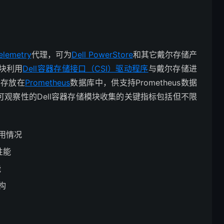
elemetry
代理，可为
Dell PowerStore
和其它戴尔存储产
模块利用
Dell容器存储接口（CSI）驱动程序
与戴尔存储进
并存放在
Prometheus
数据库中，供支持Prometheus数据
可观察性的Dell容器存储模块收集的关键指标包括但不限
用情况
性能
能
构