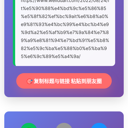
https://www.wellduan.com/2022/08/24/i
t%e5%90%88%e4%bd%9c%e5%86%85
%e5%8f%82%ef%bc%9ait%e6%b8%a0%
e9%81%93%e4%bc%99%e4%bc%b4%e9
%9d%a2%e5%af%b9%e7%9a%84%e7%8
9%a9%e8%81%94%e7%bd%91%e5%b8%
82%e5%9c%ba%e5%88%b0%e5%ba%9
5%e6%9c%89%e5%a4%9a/
🎯 复制标题与链接 粘贴到朋友圈