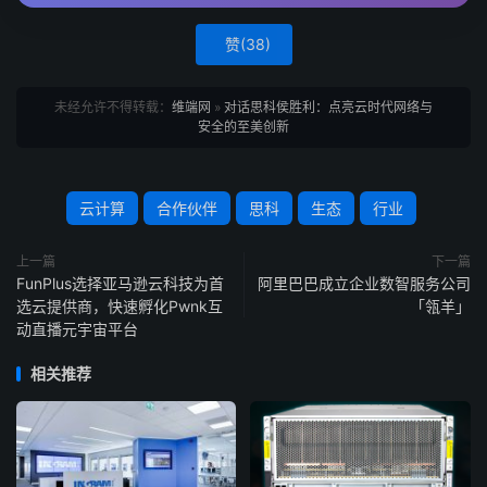
赞(
38
)
未经允许不得转载：
维端网
»
对话思科侯胜利：点亮云时代网络与
安全的至美创新
云计算
合作伙伴
思科
生态
行业
上一篇
下一篇
FunPlus选择亚马逊云科技为首
阿里巴巴成立企业数智服务公司
选云提供商，快速孵化Pwnk互
「瓴羊」
动直播元宇宙平台
相关推荐