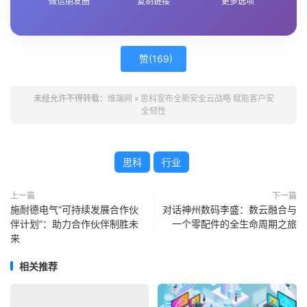
微信朋友圈
复制链接
更多选项
赞(
169
)
未经允许不得转载：
维端网
»
思科宣布全新安全云战略 赋能客户安
全韧性
思科
行业
上一篇
下一篇
施耐德电气“可持续发展合作伙
对话神州数码李盛：数云融合与
伴计划”：助力合作伙伴制胜未
一个零配件的全生命周期之旅
来
相关推荐