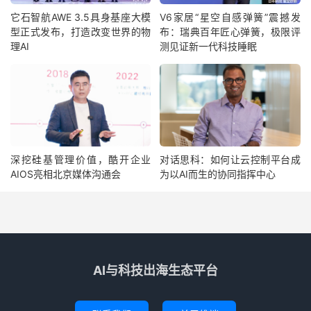
它石智航AWE 3.5具身基座大模
V6家居“星空自感弹簧”震撼发
型正式发布，打造改变世界的物
布：瑞典百年匠心弹簧，极限评
理AI
测见证新一代科技睡眠
深挖硅基管理价值，酷开企业
对话思科：如何让云控制平台成
AIOS亮相北京媒体沟通会
为以AI而生的协同指挥中心
AI与科技出海生态平台