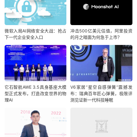
微软入局AI网络安全大战：抢占
冲击500亿美元估值，阿里投资
下一代企业安全入口
的月之暗面为何急于上市？
它石智航AWE 3.5具身基座大模
V6家居“星空自感弹簧”震撼发
型正式发布，打造改变世界的物
布：瑞典百年匠心弹簧，极限评
理AI
测见证新一代科技睡眠