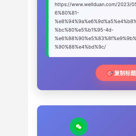
https://www.wellduan.com/202
6%80%81-
%e8%94%9a%e6%9d%a5%e4%b8%
%bc%80%e5%b1%95-4d-
%e6%88%90%e5%83%8f%e9%9b%
%90%88%e4%bd%9c/
🎯 复制标