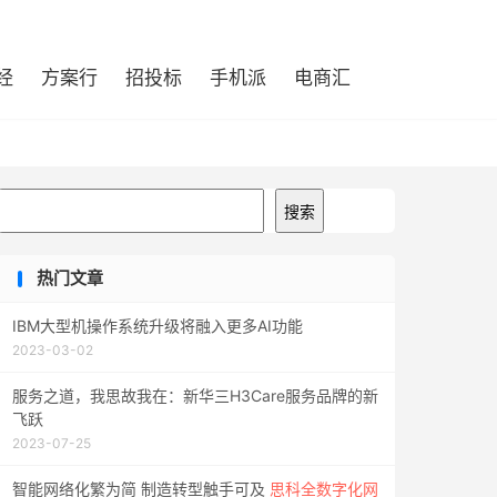
经
方案行
招投标
手机派
电商汇
搜索
搜索
热门文章
IBM大型机操作系统升级将融入更多AI功能
2023-03-02
服务之道，我思故我在：新华三H3Care服务品牌的新
飞跃
2023-07-25
智能网络化繁为简 制造转型触手可及
思科全数字化网