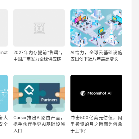
nct
2027年内存提前“售罄”，
AI给力，全球云基础设施
中国厂商发力全球供应链
支出创下近八年最高增长
全大
Cursor推出AI路由产品，
冲击500亿美元估值，阿
安全
携手伙伴争夺AI基础设施
里投资的月之暗面为何急
入口
于上市？