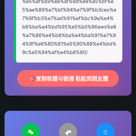
%e5%af%b9%e8%af%9d%e8%a5%bf%e
5%ae%89%e7%bf%94%e7%9f%b3ceo%e
7%9f%b3%e7%ad%91%ef%bc%9a%e4%
b8%ba%e4%bd%95%e5%b0%86aws%e8
%a7%86%e4%b8%ba%e4%ba%91%e7%9
4%9f%e6%80%81%e5%90%88%e4%bd%
9c%e5%94%af%e4%b8%80/
🎯 复制标题与链接 粘贴到朋友圈