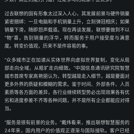
过去联想的固有形象太过深入人心，其发展前景与硬件销量
紧密捆绑：一旦电脑和手机销量上升，立刻弹冠相庆；如果
销量下滑，随即怨声载道。现在再谈发展，联想要做到不以
“物”喜，告别销量的浮华，转而服务于用户接受度与满意
度。转变价值观，历来不是件容易的事。
“众多城市正在加速从实体世界向虚拟世界复制，变化从局
部走向全域，从粗犷走向细致。”中国信息通讯研究院智慧
城市首席专家高艳丽认为，转型越是走入细节，越是要面对
更多外界的质疑和模糊的需求。鉴于时间、外部条件、人员
素质等各方面的差异，各行业继续转型势必出现效果各有优
劣和进度参差不齐等各种问题，并不是所有企业都能应对得
当。
“服务是很有前景的业务。”戴炜看来，推出联想智慧服务的
24年来，国内用户的价值观正逐渐与国际接轨。客户已经