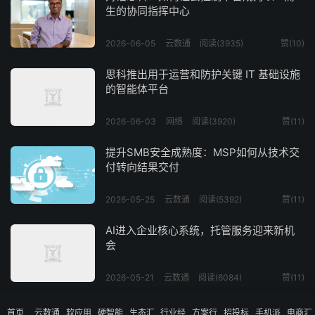
生的协同指挥中心
2026-06-05
云数通
阅读(3935)
赞(
10
)
思科推出用于运营和防护关键 IT 基础设施
的智能体平台
2026-06-03
网络
阅读(3920)
赞(
11
)
提升SMB安全成熟度：MSP如何从技术交
付转向结果交付
2026-05-25
云数通
阅读(5392)
赞(
11
)
AI进入企业核心系统，托管服务迎来新机
会
2026-05-21
云数通
阅读(6084)
赞(
11
)
2025人形机器人行业报告：宇树出货量与
首页
云数通
软应用
硬智能
生态汇
行业经
方案行
招投标
手机派
电商汇