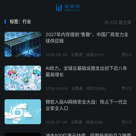
标签：行业
共 225 篇文章
2027年内存提前“售罄”，中国厂商发力全
球供应链
2026-08-06
云数通
阅读(2197)
赞(
11
)
AI给力，全球云基础设施支出创下近八年
最高增长
2026-08-04
云数通
阅读(2244)
赞(
11
)
微软入局AI网络安全大战：抢占下一代企
业安全入口
2026-07-28
云数通
阅读(338)
赞(
11
)
冲击500亿美元估值，阿里投资的月之暗面