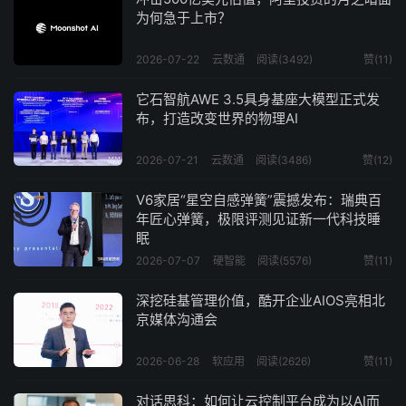
为何急于上市？
2026-07-22
云数通
阅读(3492)
赞(
11
)
它石智航AWE 3.5具身基座大模型正式发
布，打造改变世界的物理AI
2026-07-21
云数通
阅读(3486)
赞(
12
)
V6家居“星空自感弹簧”震撼发布：瑞典百
年匠心弹簧，极限评测见证新一代科技睡
眠
2026-07-07
硬智能
阅读(5576)
赞(
11
)
深挖硅基管理价值，酷开企业AIOS亮相北
京媒体沟通会
2026-06-28
软应用
阅读(2626)
赞(
11
)
对话思科：如何让云控制平台成为以AI而