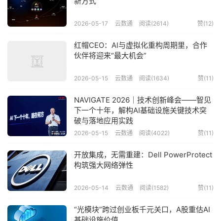
新方式
2026-05-17
云数通
阅读(2614)
赞(
12
)
红帽CEO：AI与虚拟化重构周期里，合作
伙伴将迎来“最大机会”
2026-05-15
云数通
阅读(1634)
赞(
11
)
NAVIGATE 2026｜技术创新峰会——智见
下一个十年，解构AI基础设施关键技术突
破与落地应用实践
2026-05-15
云数通
阅读(4022)
赞(
11
)
开放集成，无需重建：Dell PowerProtect
构筑强大网络弹性
2026-05-14
云数通
阅读(1582)
赞(
11
)
“光模块”跨过创业板千元关口，A股重估AI
基础设施价值