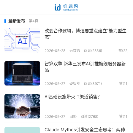
最新发布
第4页
改变合作逻辑，博通要重点建立“能力型生
态”
2026-05-28
云数通
阅读(2836)
赞(
22
)
智算双擎 新华三发布AI训推旗舰服务器新
品
2026-05-27
硬智能
阅读(3971)
赞(
11
)
AI基础设施带火IT渠道销售？
2026-05-27
网络
阅读(2768)
赞(
11
)
Claude Mythos引发安全生态思考：两种