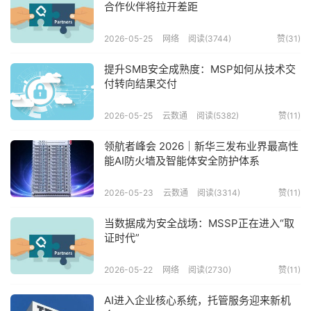
合作伙伴将拉开差距
2026-05-25
网络
阅读(3744)
赞(
31
)
提升SMB安全成熟度：MSP如何从技术交
付转向结果交付
2026-05-25
云数通
阅读(5382)
赞(
11
)
领航者峰会 2026｜新华三发布业界最高性
能AI防火墙及智能体安全防护体系
2026-05-23
云数通
阅读(3314)
赞(
11
)
当数据成为安全战场：MSSP正在进入“取
证时代”
2026-05-22
网络
阅读(2730)
赞(
11
)
AI进入企业核心系统，托管服务迎来新机