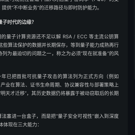
）提供“不中断业务”的迁移路径与即时防护能力。
量子时代的边缘？
子计算资源还不足以解 RSA / ECC 等主流公钥算
这些算法保护的数据并长期保存，等到量子能力成熟再行
威胁列为最迫切的问题之一，称之为必须“现在就准备”的风
去一年已把首批可抗量子攻击的算法列为正式方向（例如
这意味着产业在算法、证书生命周期、协议兼容性与部署策略上
“明天才迁移”，其历史数据仍将暴露于被动窃取后的长期
PQC 算法塞进一台盒子，而是把“量子安全可视性”嵌入到深度
中，具体体现在三大能力：