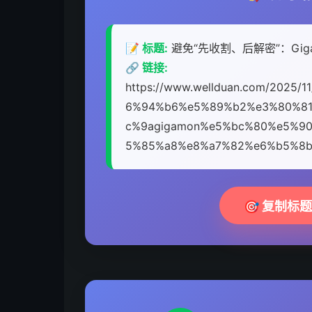
📝 标题:
避免“先收割、后解密”：Gi
🔗 链接:
https://www.wellduan.com/202
6%94%b6%e5%89%b2%e3%80%81
c%9agigamon%e5%bc%80%e5%9
5%85%a8%e8%a7%82%e6%b5%8b
🎯 复制标