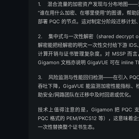
1. 混合流量的加密资产发现与分布地图——通
“谁在用什么加密、在哪里使用”的图谱，帮
部署 PQC 的节点。這对制定分阶段迁移计
2. 集中式与一次性解密（shared decrypt o
解密能把经解密的明文一次性交付给下游 ID
计算开销与证书管理复杂度。对 MSSP 
Gigamon 文档亦说明 GigaVUE 可在 inline T
3. 风险监测与性能回归检测——在引入 P
吞吐下降，GigaVUE 能监测加密性能指
助安全/网路团队在迁移中及时回退或优化。
技术上值得注意的是，Gigamon 把 PQC 支援
PQC 格式的 PEM/PKCS12 等），这意
一次性替换整个证书生态。