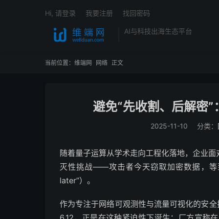
Hi, 请登录
我要注册
找回密码
AI与科技出海生态平台
当前位置：
维端网
网络
正文
避免“先收割、后解密”
2025-11-10
分类：
随着量子运算从学术走向工程化落地，企业面
灭性挑战——攻击者今天窃取加密数据，等到量子技术
later”）。
作为专注于网络可观测性与流量可视化的安全技术公司，
6.12，正是在这种紧迫性下诞生：厂方宣称