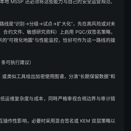
地 MSSP 还必须将这些能力与自己的安全运营规范、
路线是“识别→分级→试点→扩大化”，先在高风险或对未
合约文件、敏感研究资料）上启用 PQC/双签名策略，
提供的“可視化地圖”与性能监控，恰好可作为这一路线的操
6 条可执行建议）
VUE 或类似工具绘出加密使用图谱，分清“长期保留数据”和
以降低运维复杂度与成本，同時严格审视合规边界与审计链
与互操作性影响，必要时采用混合签名或 KEM 双层策略以