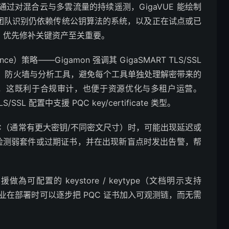
过对混合云与多雲流量的持续遥测，GigaVUE 能绘制
助团队识别仍依赖传统公钥算法的系统，以及正在试点或已
划、优先修补关键资产至关重要。
nce）策略——Gigamon 强调其 GigaSMART TLS/SSL
S、防火墙与分析工具，避免每个工具单独处理解密带来的
而言，这既利于合规审计，也便于资源优化与多租户运营。
LS/SSL 配置中支援 PQC key/certificate 类型。
QC（通常有更大密钥/不同密文尺寸）时，可能出现延迟或
标、检测弱套件或过期证书，并在出现新盲点时发出告警，帮
做為可配置的 keystore / keytype（文档明示支持
味着企业在部署时可以逐步把 PQC 证书加入可观测链，而无需